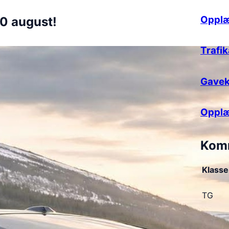
Opplæ
 10 august!
Trafi
Gavek
Opplæ
Kom
Klasse
TG